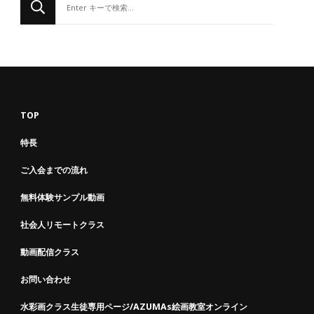
に
か
お
探
し
で
す
TOP
か
特長
?
ご入会までの流れ
無料体験サンプル動画
社会人リモートクラス
動画配信クラス
お問い合わせ
水彩画クラス生徒専用ページ/AZUMAs絵画教室オンライン