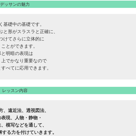
デッサンの魅力
く基礎中の基礎です。
ぶと形がスラスラと正確に、
つけてさらに立体的に
くことができます。
形と明暗の表現は
く上でかなり重要なので
とすべてに応用できます。
レッスン内容
方、遠近法、透視図法、
の表現、人物・静物・
生、模写などを通して、
解する力を付けていきます。