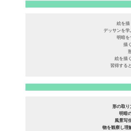
絵を描
デッサンを学
明暗を
描
絵を描
習得する
形の取り
明暗
風景写
物を観察し理