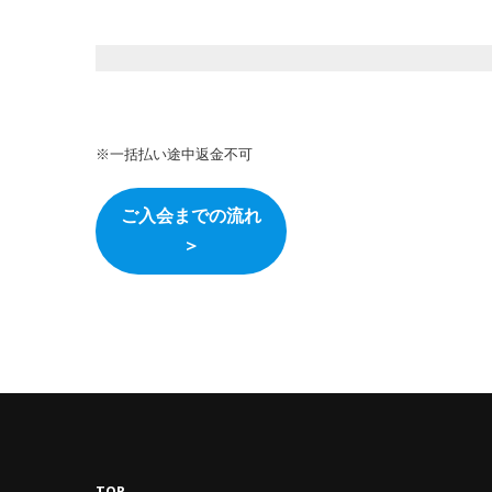
※一括払い途中返金不可
ご入会までの流れ
＞
TOP