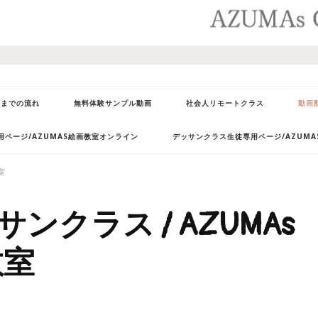
会までの流れ
無料体験サンプル動画
社会人リモートクラス
動画
ページ/AZUMAS絵画教室オンライン
デッサンクラス生徒専用ページ/AZUM
室
クラス / AZUMAs
教室
AZUMA