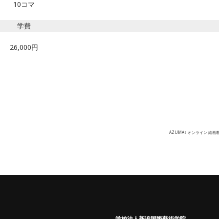
10コマ
学費
26,000円
AZUMAs オンライン 絵画
学校法人新潟国際藝術学院