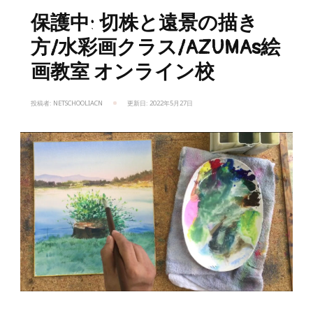
保護中: 切株と遠景の描き
方/水彩画クラス/AZUMAs絵
画教室 オンライン校
投稿者:
NETSCHOOLIACN
更新日:
2022年5月27日