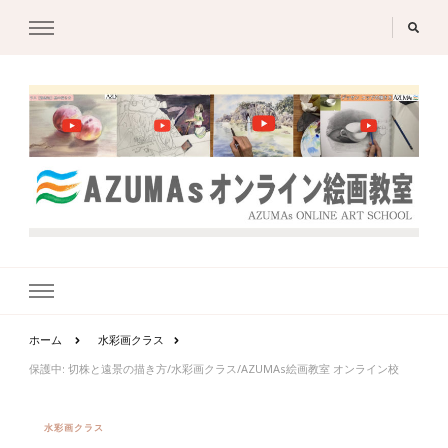
ホーム
水彩画クラス
保護中: 切株と遠景の描き方/水彩画クラス/AZUMAs絵画教室 オンライン校
水彩画クラス