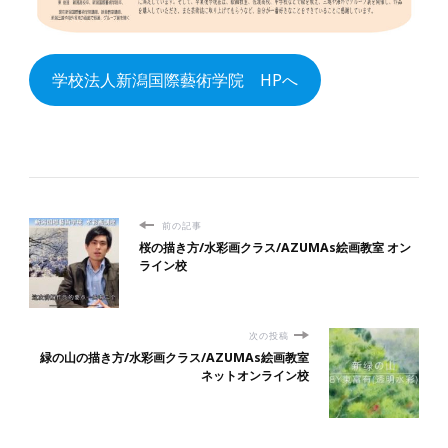
学校法人新潟国際藝術学院 HPへ
AZUMAs オンライン 絵画教室
前の記事
桜の描き方/水彩画クラス/AZUMAs絵画教室 オン
ライン校
次の投稿
緑の山の描き方/水彩画クラス/AZUMAs絵画教室
ネットオンライン校