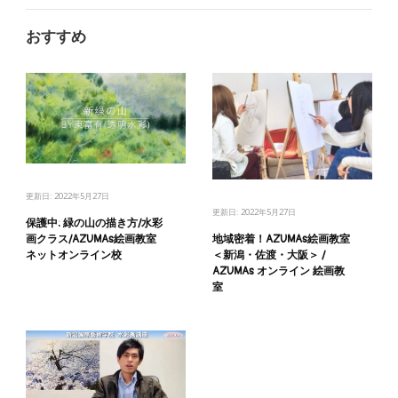
おすすめ
更新日:
2022年5月27日
更新日:
2022年5月27日
保護中: 緑の山の描き方/水彩
画クラス/AZUMAs絵画教室
地域密着！AZUMAs絵画教室
ネットオンライン校
＜新潟・佐渡・大阪＞ /
AZUMAs オンライン 絵画教
室