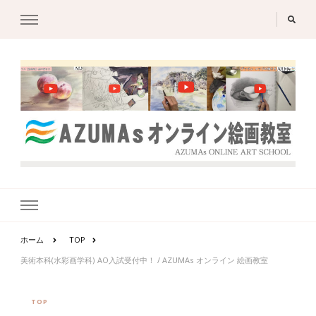
ホーム
TOP
美術本科(水彩画学科) AO入試受付中！ / AZUMAs オンライン 絵画教室
TOP