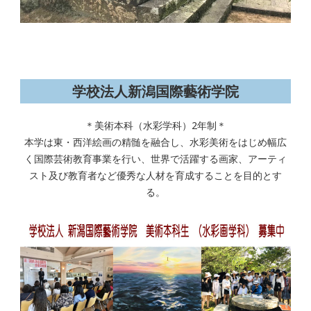
AZUMAs オンライン 絵画教室
学校法人新潟国際藝術学院
＊美術本科（水彩学科）2年制＊
本学は東・西洋絵画の精髄を融合し、水彩美術をはじめ幅広
く国際芸術教育事業を行い、世界で活躍する画家、アーティ
スト及び教育者など優秀な人材を育成することを目的とす
る。